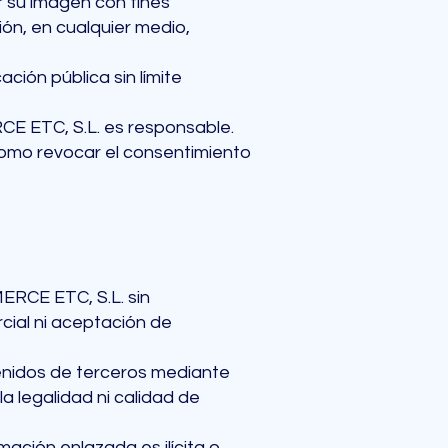
 su imagen con fines
ón, en cualquier medio,
ción pública sin límite
CE ETC, S.L. es responsable.
 como revocar el consentimiento
ERCE ETC, S.L. sin
rcial ni aceptación de
enidos de terceros mediante
a legalidad ni calidad de
ación enlazada es ilícita o