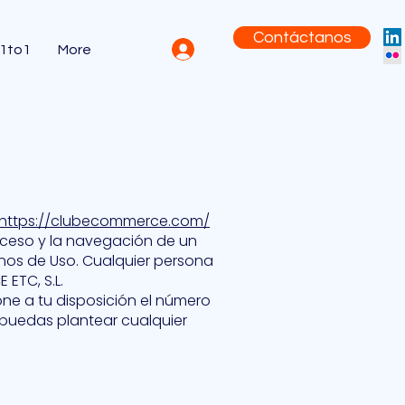
Contáctanos
 1to1
More
https://clubecommerce.com/
 acceso y la navegación de un
minos de Uso. Cualquier persona
 ETC, S.L.
ne a tu disposición el número
puedas plantear cualquier