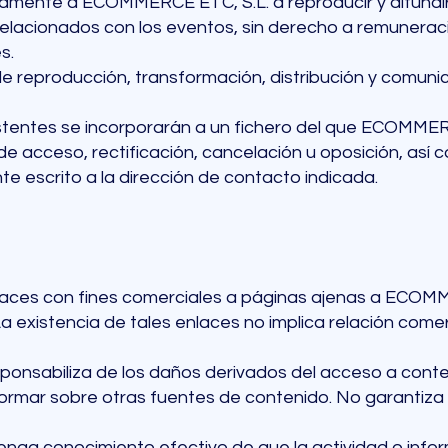
samente a ECOMMERCE ETC, S.L. a reproducir y difundir
relacionados con los eventos, sin derecho a remuneraci
s.
 reproducción, transformación, distribución y comunica
stentes se incorporarán a un fichero del que ECOMMER
de acceso, rectificación, cancelación u oposición, así
te escrito a la dirección de contacto indicada.
enlaces con fines comerciales a páginas ajenas a ECOMM
La existencia de tales enlaces no implica relación come
onsabiliza de los daños derivados del acceso a cont
nformar sobre otras fuentes de contenido. No garantiza l
nga conocimiento efectivo de que la actividad o inform