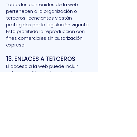
Todos los contenidos de la web
pertenecen a la organización o
terceros licenciantes y están
protegidos por la legislación vigente.
Está prohibida la reproducción con
fines comerciales sin autorización
expresa.
13. ENLACES A TERCEROS
El acceso a la web puede incluir
enlaces a sitios de terceros. La
organización no se responsabiliza de
los contenidos o servicios de dichos
sitios, que quedan fuera de su
control.
14. ACEPTACIÓN DE LAS BASES
LEGALES
La participación implica la
aceptación íntegra de las presentes