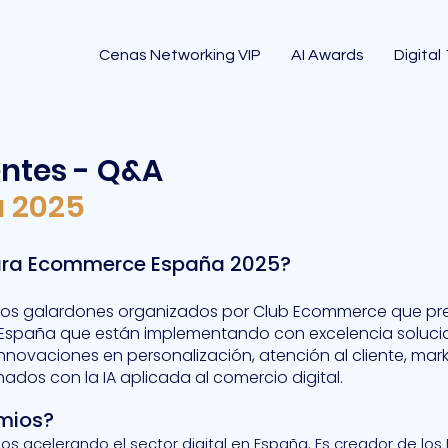
Cenas Networking VIP
AI Awards
Digital
ntes - Q&A
a 2025
para Ecommerce España 2025?
unos galardones organizados por Club Ecommerce que pr
España que están implementando con excelencia solucio
r innovaciones en personalización, atención al cliente, mar
ados con la IA aplicada al comercio digital.
emios?
s acelerando el sector digital en España. Es creador de lo