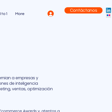
Contáctanos
 1to1
More
emian a empresas y
nes de inteligencia
keting, ventas, optimización
s Ecommerce Awards y, atentos a