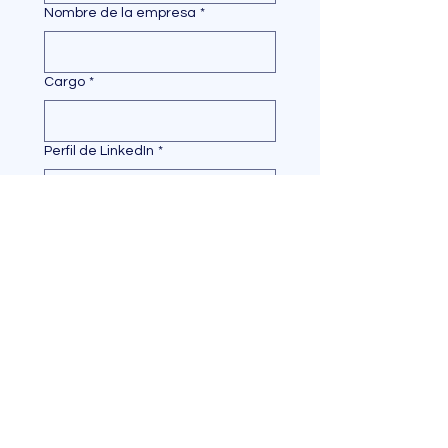
Nombre de la empresa
*
Cargo
*
Perfil de LinkedIn
*
Por favor confirma la cena a la que
deseas asistir:
*
Si eres eCommerce o Retail, indica
la facturación anual de la empresa
(no aplica a proveedores de
servicios digitales)
*
¿Tienes alguna intolerancia a