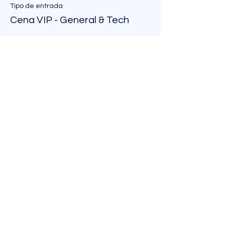
Tipo de entrada
Cena VIP - General & Tech
Leer más
Precio
2600,00 €
IVA incluido
Tipo de entrada
Cena VIP - Retailers & Marcas
Leer más
Precio
0,00 €
Total
0,00 €